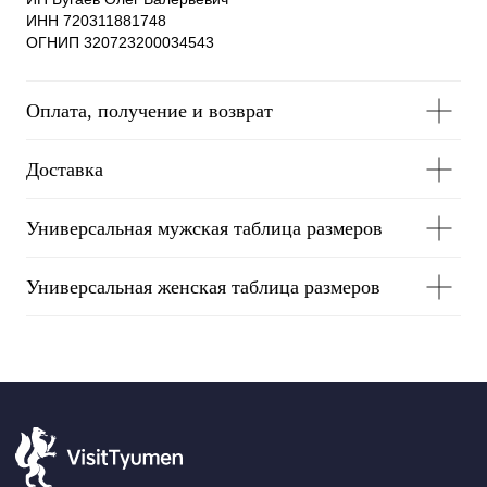
ИНН 720311881748
ОГНИП 320723200034543
Оплата, получение и возврат
Доставка
Универсальная мужская таблица размеров
почта:
visittyumen-suvenir@mail.ru
Универсальная женская таблица размеров
В Сибири по своей воле
Холодные снаружи, горячие внутри
Сибирские шедевры
Летаю периодически
Термальный сезон
Подарки на любой случай
Упаковка