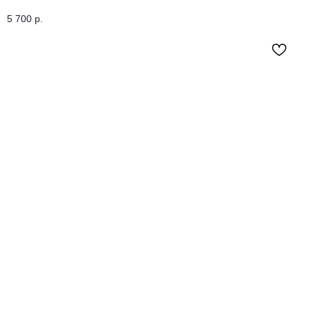
5 700
р.