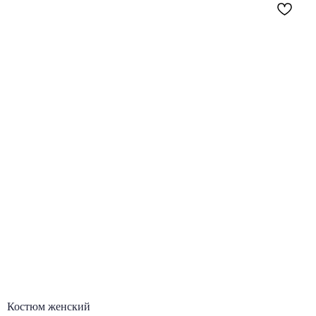
Термальный сезон
Подарки на любой случай
Упаковка
Каталог
Покупателям
© VisitTyumen, 2024
Политика конфиденциальности
Сайт VisitTyumen
Договор оферта
Костюм женский