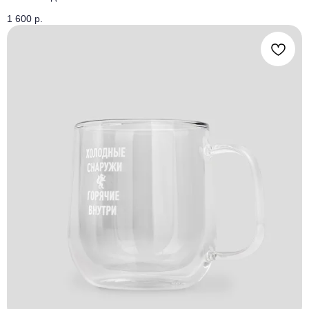
1 600
р.