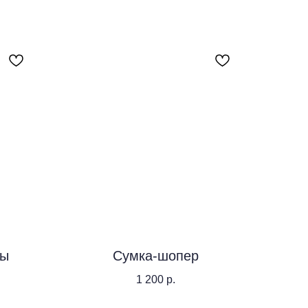
ды
Сумка-шопер
1 200
р.