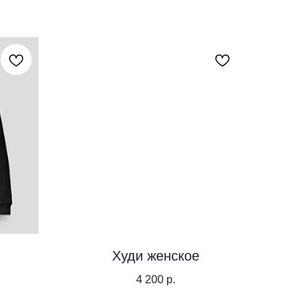
Худи женское
4 200
р.