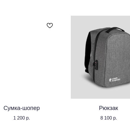
Сумка-шопер
Рюкзак
1 200
р.
8 100
р.