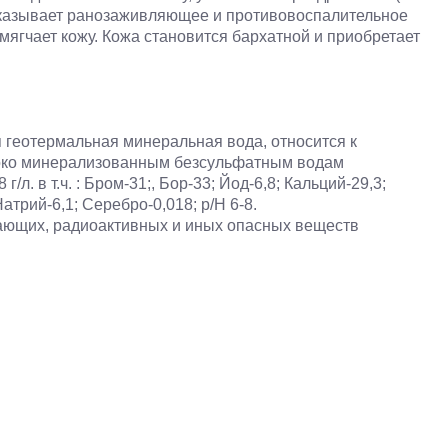
 оказывает ранозаживляющее и противовоспалительное
смягчает кожу. Кожа становится бархатной и приобретает
 геотермальная минеральная вода, относится к
око минерализованным безсульфатным водам
/л. в т.ч. : Бром-31;, Бор-33; Йод-6,8; Кальций-29,3;
Натрий-6,1; Серебро-0,018; р/Н 6-8.
ающих, радиоактивных и иных опасных веществ