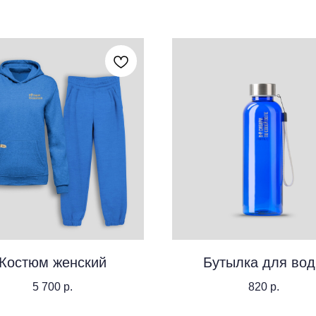
Костюм женский
Бутылка для во
5 700
р.
820
р.