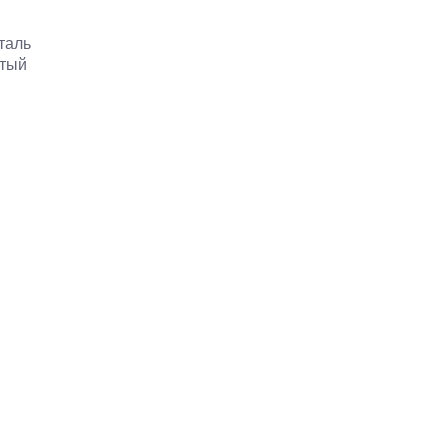
таль
стый